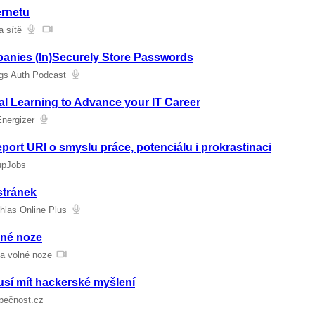
ernetu
a sítě
nies (In)Securely Store Passwords
ngs Auth Podcast
l Learning to Advance your IT Career
Energizer
port URI o smyslu práce, potenciálu i prokrastinaci
tupJobs
stránek
hlas Online Plus
lné noze
Na volné noze
sí mít hackerské myšlení
pečnost.cz