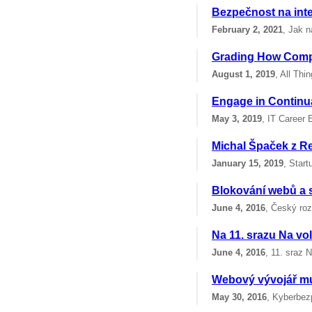
Bezpečnost na int
February 2, 2021
, Jak n
Grading How Compa
August 1, 2019
, All Thi
Engage in Continua
May 3, 2019
, IT Career 
Michal Špaček z Re
January 15, 2019
, Star
Blokování webů a 
June 4, 2016
, Český roz
Na 11. srazu Na vo
June 4, 2016
, 11. sraz 
Webový vývojář mu
May 30, 2016
, Kyberbez