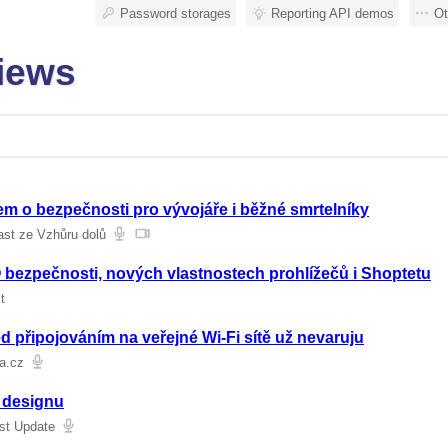
Password storages
Reporting API demos
Ot
views
m o bezpečnosti pro vývojáře i běžné smrtelníky
ast ze Vzhůru dolů
 bezpečnosti, nových vlastnostech prohlížečů i Shoptetu
t
d připojováním na veřejné Wi-Fi sítě už nevaruju
a.cz
 designu
st Update