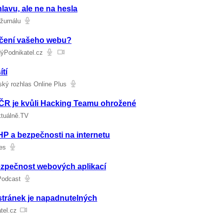
hlavu, ale ne na hesla
žurnálu
ečení vašeho webu?
dýPodnikatel.cz
tí
ský rozhlas Online Plus
 ČR je kvůli Hacking Teamu ohrožené
tuálně.TV
P a bezpečnosti na internetu
es
ezpečnost webových aplikací
Podcast
stránek je napadnutelných
tel.cz