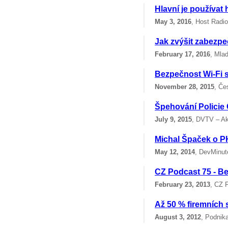
Hlavní je používat 
May 3, 2016
, Host Radio
Jak zvýšit zabezp
February 17, 2016
, Mla
Bezpečnost Wi-Fi sí
November 28, 2015
, Če
Špehování Policie
July 9, 2015
, DVTV – Ak
Michal Špaček o PH
May 12, 2014
, DevMinut
CZ Podcast 75 - B
February 23, 2013
, CZ 
Až 50 % firemních 
August 3, 2012
, Podnika